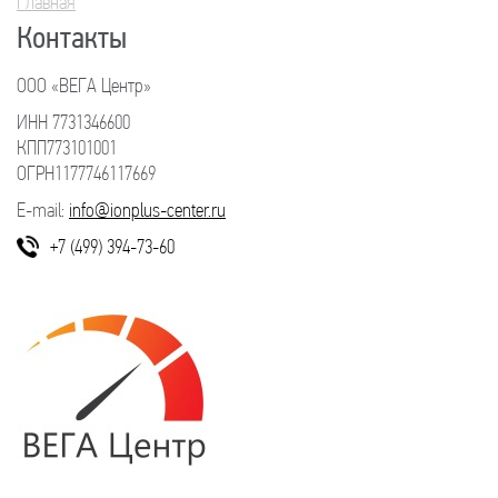
Главная
Вы здесь
Контакты
ООО «ВЕГА Центр»
ИНН 7731346600
КПП773101001
ОГРН1177746117669
E-mail:
info@ionplus-center.ru
+7 (499) 394-73-60