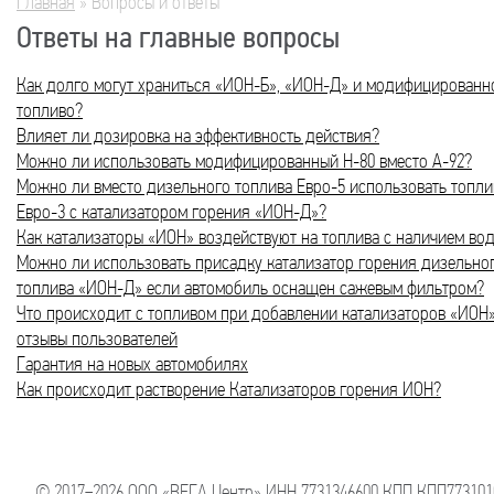
Главная
»
Вопросы и ответы
Вы здесь
Ответы на главные вопросы
Как долго могут храниться «ИОН-Б», «ИОН-Д» и модифицированн
топливо?
Влияет ли дозировка на эффективность действия?
Можно ли использовать модифицированный Н-80 вместо А-92?
Можно ли вместо дизельного топлива Евро-5 использовать топли
Евро-3 с катализатором горения «ИОН-Д»?
Как катализаторы «ИОН» воздействуют на топлива с наличием во
Можно ли использовать присадку катализатор горения дизельно
топлива «ИОН-Д» если автомобиль оснащен сажевым фильтром?
Что происходит с топливом при добавлении катализаторов «ИОН
отзывы пользователей
Гарантия на новых автомобилях
Как происходит растворение Катализаторов горения ИОН?
© 2017−2026 ООО «ВЕГА Центр» ИНН 7731346600 КПП КПП773101