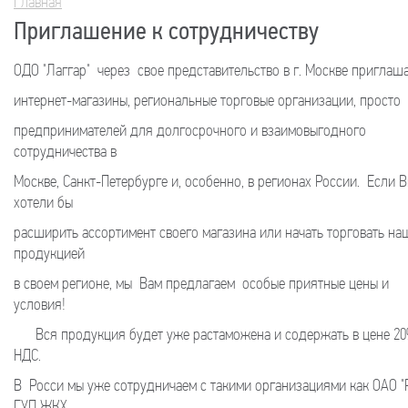
Главная
Вы здесь
Приглашение к сотрудничеству
ОДО "Лаггар" через свое представительство в г. Москве приглаш
интернет-магазины, региональные торговые организации, просто
предпринимателей для долгосрочного и взаимовыгодного
сотрудничества в
Москве, Санкт-Петербурге и, особенно, в регионах России. Если 
хотели бы
расширить ассортимент своего магазина или начать торговать на
продукцией
в своем регионе, мы Вам предлагаем особые приятные цены и
условия!
Вся продукция будет уже растаможена и содержать в цене 2
НДС.
В Росси мы уже сотрудничаем с такими организациями как ОАО "
ГУП ЖКХ