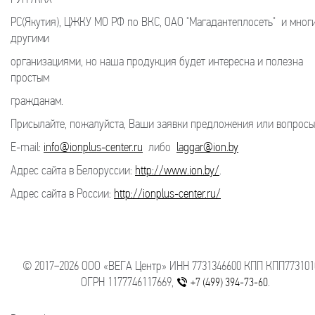
РС(Якутия), ЦЖКУ МО РФ по ВКС, ОАО "Магадантеплосеть" и мног
другими
организациями, но наша продукция будет интересна и полезна
простым
гражданам.
Присылайте, пожалуйста, Ваши заявки предложения или вопрос
E-mail:
info@ionplus-center.ru
либо
laggar@ion.by
Адрес сайта в Белоруссии:
http://www.ion.by/
.
Адрес сайта в России:
http://ionplus-center.ru/
© 2017−2026 ООО «ВЕГА Центр» ИНН 7731346600 КПП КПП773101
ОГРН 1177746117669,
.
+7 (499) 394-73-60