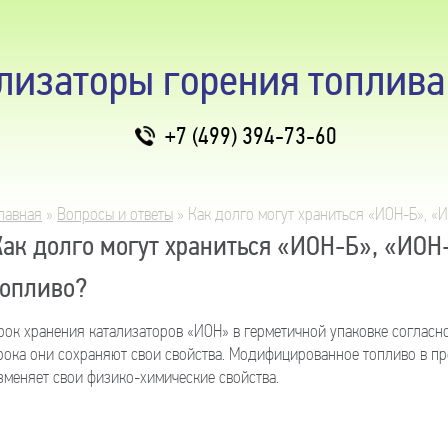
лизаторы горения топлив
+7 (499) 394-73-60
лавная
»
Вопросы и ответы
»
Как долго могут храниться «ИОН-Б», 
Вы здесь
Как долго могут храниться «ИОН-Б», «ИО
топливо?
рок хранения катализаторов «ИОН» в герметичной упаковке согласно
рока они сохраняют свои свойства. Модифицированное топливо в п
зменяет свои физико-химические свойства.