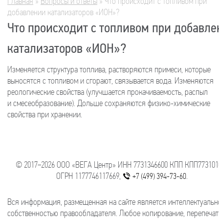
Главная
»
Вопросы и ответы
»
Что происходит с топливом при
Вы здесь
добавлении катализаторов «ИОН»?
Что происходит с топливом при добавл
катализаторов «ИОН»?
Изменяется структура топлива, растворяются примеси, которые
выносятся с топливом и сгорают, связывается вода. Изменяются
реологические свойства (улучшается прокачиваемость, распыл
и смесеобразование). Дольше сохраняются физико-химические
свойства при хранении.
© 2017−2026 ООО «ВЕГА Центр» ИНН 7731346600 КПП КПП773101
ОГРН 1177746117669,
.
+7 (499) 394-73-60
Вся информация, размещенная на сайте является интеллектуальн
собственностью правообладателя. Любое копирование, перепечат